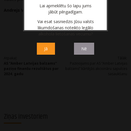
Lai apmeklētu šo lapu jums
Andrejs Višņausks
jābūt pilngadīgam.
Vai esat sasniedzis Jūsu valsts
likumdošanas noteikto legālo
alkohola lietošanas vecumu?
Jā
Nē
Post
Atpakaļ:
Tālāk:
AS “Amber Latvijas balzams”
Paziņojums par AS “Amber Latvijas
navigation
paziņo finanšu rezultātus par
balzams” kārtējās akcionāru sapulces
2024. gadu
sasaukšanu
Ziņas investoriem