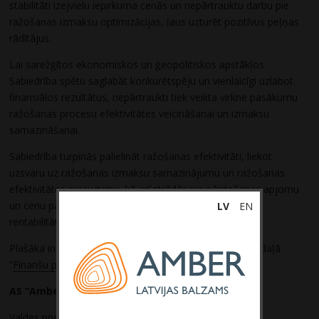
stabilitāti izejvielu iepirkuma cenās un nepārtrauktu darbu pie
ražošanas izmaksu optimizācijas, ļaus uzturēt pozitīvus peļņas
rādītājus.
Lai sarežģītos ekonomiskos un ģeopolitiskos apstākļos
Sabiedrība spētu saglabāt konkurētspēju un vienlaicīgi uzlabot
finansiālos rezultātus, nepārtraukti tiek veikta virkne pasākumu
ražošanas procesu efektivitātes veicināšanai un izmaksu
samazināšanai.
Sabiedrība turpinās palielināt ražošanas efektivitāti, liekot
uzsvaru uz ražošanas izmaksu samazinājumu un ražošanas
efektivitātes pieaugumu, kā arī strādās pie pārdošanas apjomu
un cenu palielināšanas, tādējādi uzlabojot Sabiedrības
LV
EN
rentabilitāti.
Plašāka informācija lasāma uzņēmuma mājaslapas sadaļā
“
Finanšu pārskati
”.
AS “Amber Latvijas balzams”
Valdes priekšsēdētājs