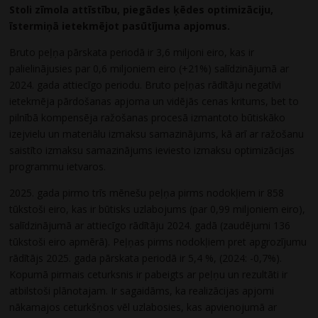
Stoli zīmola attīstību, piegādes ķēdes optimizāciju,
īstermiņā ietekmējot pasūtījuma apjomus.
Bruto peļņa pārskata periodā ir 3,6 miljoni eiro, kas ir
palielinājusies par 0,6 miljoniem eiro (+21%) salīdzinājumā ar
2024. gada attiecīgo periodu. Bruto peļņas rādītāju negatīvi
ietekmēja pārdošanas apjoma un vidējās cenas kritums, bet to
pilnībā kompensēja ražošanas procesā izmantoto būtiskāko
izejvielu un materiālu izmaksu samazinājums, kā arī ar ražošanu
saistīto izmaksu samazinājums ieviesto izmaksu optimizācijas
programmu ietvaros.
2025. gada pirmo trīs mēnešu peļņa pirms nodokļiem ir 858
tūkstoši eiro, kas ir būtisks uzlabojums (par 0,99 miljoniem eiro),
salīdzinājumā ar attiecīgo rādītāju 2024. gadā (zaudējumi 136
tūkstoši eiro apmērā). Peļņas pirms nodokļiem pret apgrozījumu
rādītājs 2025. gada pārskata periodā ir 5,4 %, (2024: -0,7%).
Kopumā pirmais ceturksnis ir pabeigts ar peļņu un rezultāti ir
atbilstoši plānotajam. Ir sagaidāms, ka realizācijas apjomi
nākamajos ceturkšņos vēl uzlabosies, kas apvienojumā ar