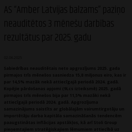
AS “Amber Latvijas balzams” paziņo
neauditētos 3 mēnešu darbības
rezultātus par 2025. gadu
02.06.2025
Sabiedrības neauditētais neto apgrozījums 2025. gada
pirmajos trīs mēnešos sasniedza 15,8 miljonus eiro, kas ir
par 14,5% mazāk nekā attiecīgajā periodā 2024. gadā.
Kopējie pārdošanas apjomi (9Lcs izteiksmē) 2025. gadā
pirmajos trīs mēnešos bija par 11,5% mazāki nekā
attiecīgajā periodā 2024. gadā. Apgrozījuma
samazinājums saistīts ar globālajām vairumtirgotāju un
importētāju darba kapitāla samazināšanās tendencēm
paaugstinātas inflācijas apstākļos, kā arī Stoli Group
pieņemtajiem stratēģiskajiem lēmumiem attiecībā uz