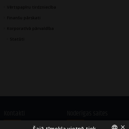
Vērtspapīru tirdzniecība
Finanšu pārskati
Korporatīvā pārvaldība
Statūti
Kontakti
Noderīgas saites
×
Šajā tīmekļa vietnē tiek