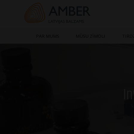
Skip
to
content
PAR MUMS
MŪSU ZĪMOLI
TIRD
In