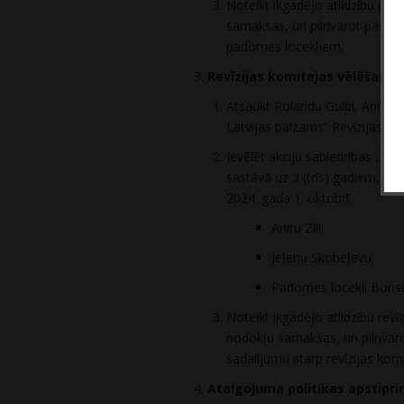
Noteikt ikgadējo atlīdzību p
samaksas, un pilnvarot padome
padomes locekļiem.
Revīzijas komitejas vēlēšanas 
Atsaukt Rolandu Gulbi, Anitu Z
Latvijas balzams” Revīzijas k
Ievēlēt akciju sabiedrības „Amb
sastāvā uz 3 (trīs) gadiem, no
2024. gada 1. oktobrī:
Anitu Zīli;
Jeļenu Skobeļevu;
Padomes locekli Boris
Noteikt ikgadējo atlīdzību rev
nodokļu samaksas, un pilnvarot
sadalījumu starp revīzijas kom
Atalgojuma politikas apstipri