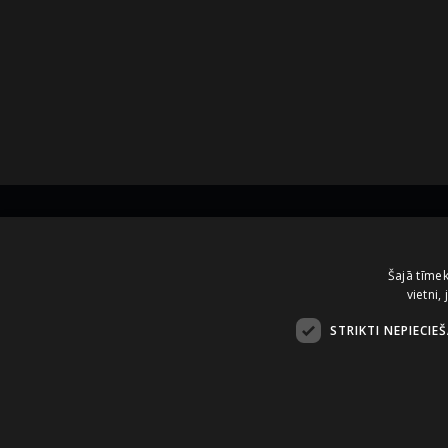
Kontakti
Šajā tīmek
vietni,
A.Čaka 160, LV-1012,
Rīga, Latvija
STRIKTI NEPIECIE
+371 67081213
office.LB@amberbev.com