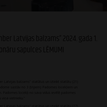
mber Latvijas balzams” 2024. gada 1.
ionāru sapulces LĒMUMI
r Latvijas balzams” statūtus un izteikt statūtu (21)
Padome sastāv no 3 (trijiem) Padomes locekļiem un
em. Padomes locekļi no sava vidus ievēlē padomes
 viņa vietnieku.”
r Latvijas balzams” statūtus un izteikt statūtu (27)