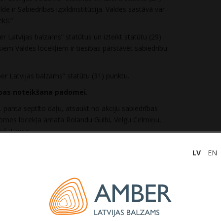
de ir Sabiedrības izpildinstitūcija. Valdes sastāvā var
kļi.”
r Latvijas balzams” statūtus un izteikt statūtu (29)
siem Valdes locekļiem ir tiesības pārstāvēt sabiedrību
ber Latvijas balzams” statūtu (31) punktu.
bas noteikšana padomei.
panta septīto daļu, atsaukt no akciju sabiedrības
omes locekļa amata Rolandu Gulbi, Velgu Celmiņu,
ešatajevu.
mber Latvijas balzams” Padomes locekļa amatā uz 5
LV
EN
domes pilnvaru termiņa sākumu 2024. gada 1. oktobrī: