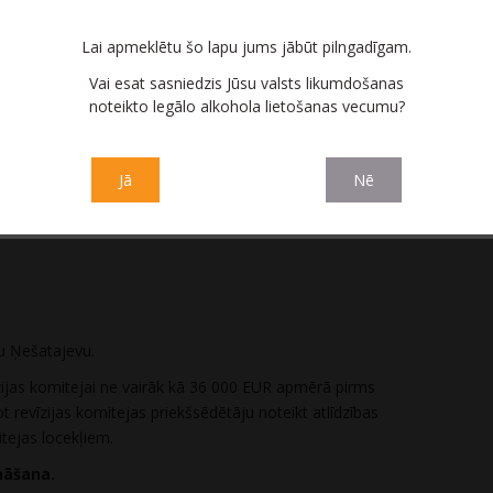
adomei ne vairāk kā 80 000 EUR apmērā pirms nodokļu
s priekšsēdētāju noteikt atlīdzības sadalījumu starp
Lai apmeklētu šo lapu jums jābūt pilngadīgam.
Vai esat sasniedzis Jūsu valsts likumdošanas
un atlīdzības noteikšana revīzijas komitejai.
noteikto legālo alkohola lietošanas vecumu?
īli un Jeļenu Skobeļevu no akciju sabiedrības „Amber
omitejas locekļu amatiem.
Jā
Nē
er Latvijas balzams” Revīzijas komiteju trīs locekļu
sakot revīzijas komitejas pilnvaru termiņa sākumu
u Ņešatajevu.
īzijas komitejai ne vairāk kā 36 000 EUR apmērā pirms
 revīzijas komitejas priekšsēdētāju noteikt atlīdzības
itejas locekļiem.
nāšana.