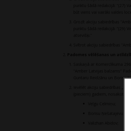
punktu šādā redakcijā: “(27) Val
būt viens vai vairāki valdes loce
Grozīt akciju sabiedrības “Ambe
punktu šādā redakcijā: “(29) Vi
atsevišķi.”
Svītrot akciju sabiedrības “Am
Padomes vēlēšanas un atlīdzī
Saskaņā ar Komerclikuma 296. 
“Amber Latvijas balzams” Pad
Guntaru Reidzānu un Borisu Ņ
Ievēlēt akciju sabiedrības „A
(pieciem) gadiem, nosakot pa
Velgu Celmiņu;
Borisu Ņešatajevu;
Valizhan Abidov;