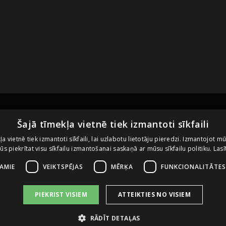
Noderīgas saites
U
Šajā tīmekļa vietnē tiek izmantoti sīkfaili
ļa vietnē tiek izmantoti sīkfaili, lai uzlabotu lietotāju pieredzi. Izmantojot m
 jūs piekrītat visu sīkfailu izmantošanai saskaņā ar mūsu sīkfailu politiku.
Lasī
Vietnes lietošanas noteikumi
Sīkdatņu izmantošanas politika
ŠAMIE
VEIKTSPĒJAS
MĒRĶA
FUNKCIONALITĀTES
PIEKRIST VISIEM
ATTEIKTIES NO VISIEM
RĀDĪT DETAĻAS