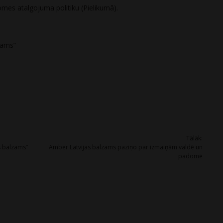
omes atalgojuma politiku (Pielikumā).
zams”
Tālāk:
s balzams”
Amber Latvijas balzams paziņo par izmaiņām valdē un
padomē