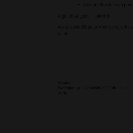
Apstiprināt valdes un pad
Rīgā, 2024. gada 1. oktobrī
Akciju sabiedrības „Amber Latvijas bal
Valde
Post
Atpakaļ:
Paziņojums par izmaiņām AS “Amber Latvija
navigation
valdē.