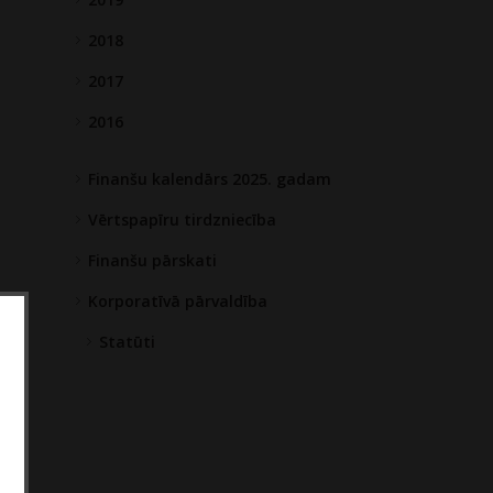
2018
2017
2016
Finanšu kalendārs 2025. gadam
Vērtspapīru tirdzniecība
Finanšu pārskati
Korporatīvā pārvaldība
Statūti