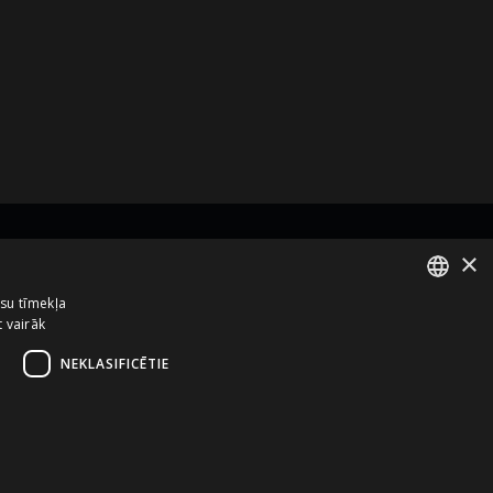
×
zņēmums no
ūsu tīmekļa
t vairāk
ENGLISH
LATVIAN
NEKLASIFICĒTIE